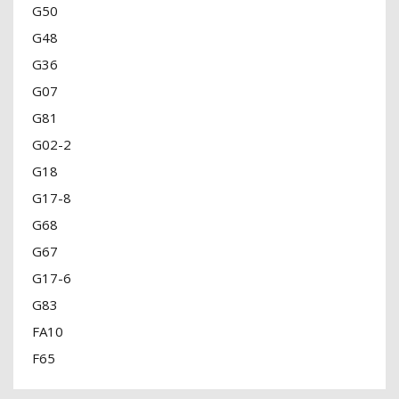
G50
G48
G36
G07
G81
G02-2
G18
G17-8
G68
G67
G17-6
G83
FA10
F65