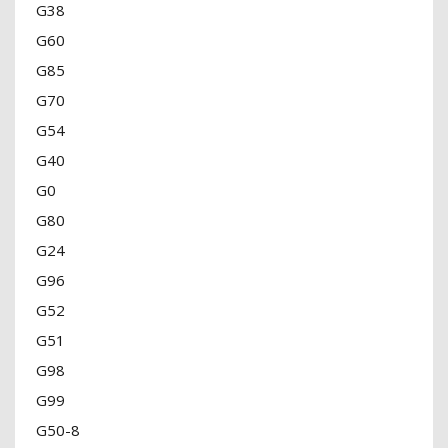
G38
G60
G85
G70
G54
G40
G0
G80
G24
G96
G52
G51
G98
G99
G50-8