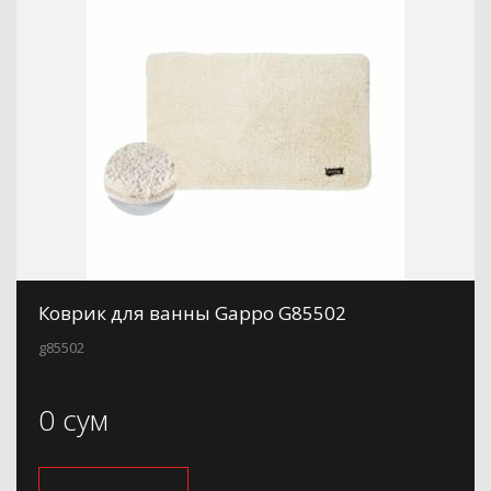
Коврик для ванны Gappo G85502
g85502
0 сум