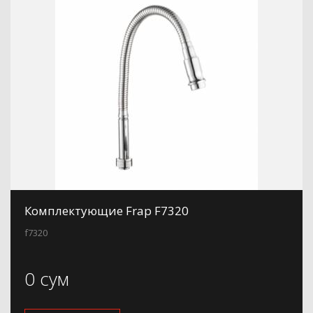
Комплектующие Frap F7320
f7320
0 сум