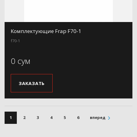
Комплектующие Frap F70-1
f70-1
0 сум
ЗАКАЗАТЬ
1
2
3
4
5
6
вперед