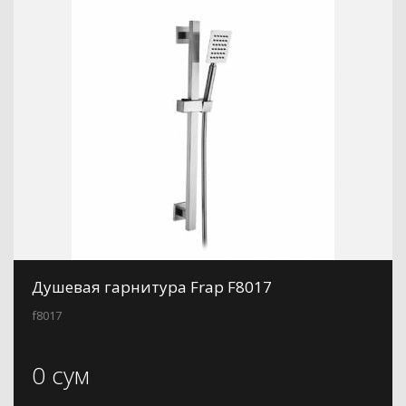
Душевая гарнитура Frap F8017
f8017
0 сум