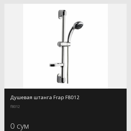
Душевая штанга Frap F8012
f8012
0 сум