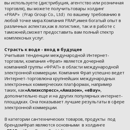
вы используете (дистрибуция, агентство или розничная
торговля), вы можете получитьтовары холдинг
«FRAP»（Frap Group Со., Ltd）по вашему требованию в
любой точке мира.Компания FRAP,имея богатый опыт в
различных аспектах,как в логистике, так и в работе с
таможней,сможет предоставить вам полный спектр
комплексных услуг.
Страсть к воде - вход в будущее
Учитывая тенденции международной Интернет-
торговли, компания «Фрап» является дочерней
компанией группы «ФРАП» в области международной
электронной коммерции. Компания Фрап успешно ведет
Интернет-торговлюна крупнейших международных
электронных коммерческих платформах, например
таких, как
«Алиэкспресс»,«Амазон», «еВау»
,
дополнительно еще и на других популярных интернет-
площадках. Она показывает лучшие результаты в сфере
электронной коммерции.
В категории сантехнических товаров, продукты под
брендомФрап являются основными в холдинге