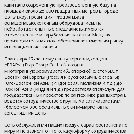
капитал в современную производственную базу на
площади около 25 000 квадратных метров в городе
ВэньЧжоу, провинция Чжэцзян.База
оснащенавысокоточным оборудованием, на
нейработают опытные специалисты,имеются
отечественные и зарубежные патенты. Мощная
производительная сила обеспечивает мировым рынку
инновационные товары.
Благодаря 17-летнему опыту торговли,холдинг
«FRAP»（Frap Group Со. Ltd）создал
многограннуюформудистрибьюторской системы.От
Восточной Европы (Россия и русскоязычные страны),
Юго-Восточной Азии (Индонезия, Малайзия и т.д.) до
Южной Азии (Индия и т.д.) предоставляютсяуслуги для
государственных проектов по сантехнике разныхстран,
ведется сотрудничество с крупными сити-маркетами
(более чем 300 официальных сити-маркетов на
сегодняшний день)
Сеть обслуживания наших продуктовраспространена по
миру и не зависит от того, какуюформу сотрудничества