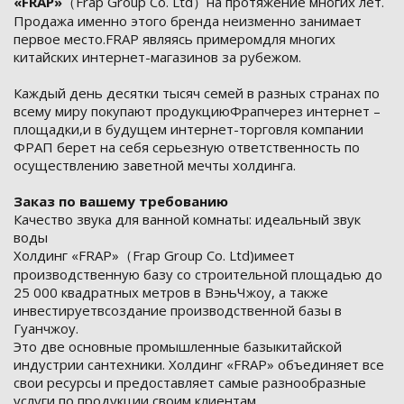
«FRAP»
（Frap Group Со. Ltd）на протяжение многих лет.
Продажа именно этого бренда неизменно занимает
первое место.FRAP являясь примеромдля многих
китайских интернет-магазинов за рубежом.
Каждый день десятки тысяч семей в разных странах по
всему миру покупают продукциюФрапчерез интернет –
площадки,и в будущем интернет-торговля компании
ФРАП берет на себя серьезную ответственность по
осуществлению заветной мечты холдинга.
Заказ по вашему требованию
Качество звука для ванной комнаты: идеальный звук
воды
Холдинг «FRAP»（Frap Group Со. Ltd)имеет
производственную базу со строительной площадью до
25 000 квадратных метров в ВэньЧжоу, а также
инвестируетвсоздание производственной базы в
Гуанчжоу.
Это две основные промышленные базыкитайской
индустрии сантехники. Холдинг «FRAP» объединяет все
свои ресурсы и предоставляет самые разнообразные
услуги по продукции своим клиентам.