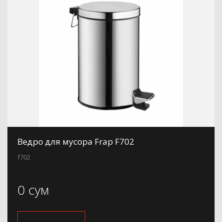
Ведро для мусора Frap F702
f702
0 сум