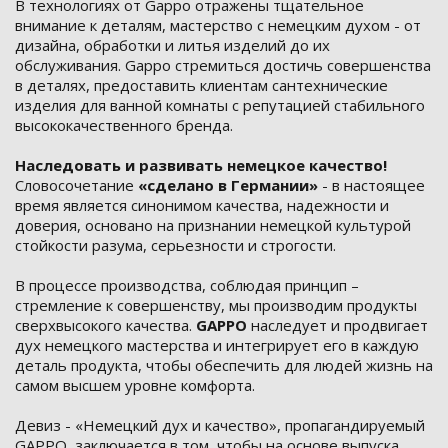
В технологиях от Gappo отражены тщательное
внимание к деталям, мастерство с немецким духом - от
дизайна, обработки и литья изделий до их
обслуживания. Gappo стремиться достичь совершенства
в деталях, предоставить клиентам сантехнические
изделия для ванной комнаты с репутацией стабильного
высококачественного бренда.
Наследовать и развивать немецкое качество!
Словосочетание
«сделано в Германии»
- в настоящее
время является синонимом качества, надежности и
доверия, основано на признании немецкой культурой
стойкости разума, серьезности и строгости.
В процессе производства, соблюдая принцип –
стремление к совершенству, мы производим продукты
сверхвысокого качества.
GAPPO
наследует и продвигает
дух немецкого мастерства и интегрирует его в каждую
деталь продукта, чтобы обеспечить для людей жизнь на
самом высшем уровне комфорта.
Девиз - «Немецкий дух и качество», пропагандируемый
GAPPO, заключается в том, чтобы на основе выпуска