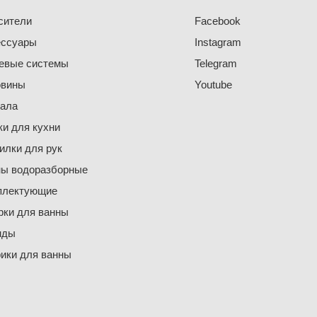
сители
Facebook
ессуары
Instagram
евые системы
Telegram
овины
Youtube
кала
и для кухни
лки для рук
ны водоразборные
плектующие
ки для ванны
нды
ики для ванны