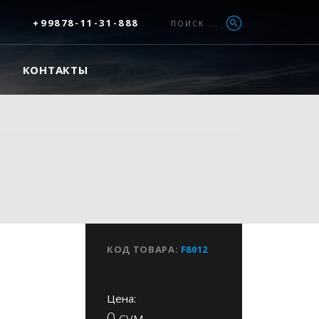
+99878-11-31-888
ПОИСК ...
КОНТАКТЫ
КОД ТОВАРА:
F8012
Цена:
0 сум