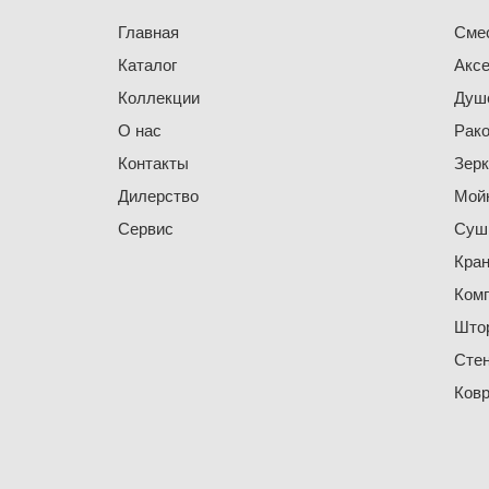
Главная
Сме
Каталог
Акс
Коллекции
Душ
О нас
Рак
Контакты
Зер
Дилерство
Мойк
Сервис
Суши
Кра
Ком
Штор
Сте
Ковр