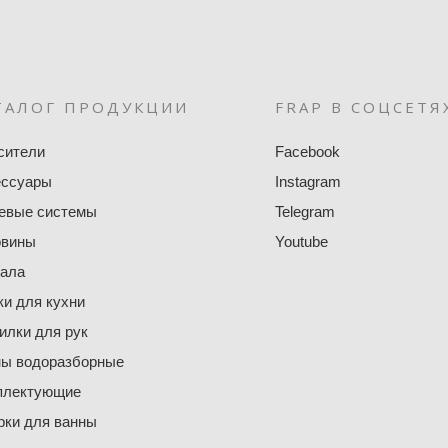
ТАЛОГ ПРОДУКЦИИ
FRAP В СОЦСЕТЯ
сители
Facebook
ессуары
Instagram
евые системы
Telegram
овины
Youtube
кала
и для кухни
лки для рук
ны водоразборные
плектующие
ки для ванны