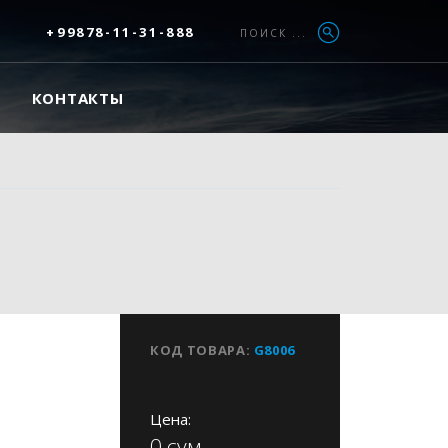
+99878-11-31-888
ПОИСК ...
КОНТАКТЫ
КОД ТОВАРА:
G8006
Цена:
0 сум