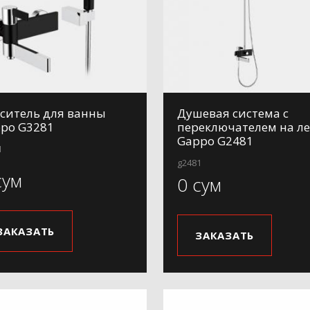
ситель для ванны
Душевая система с
po G3281
переключателем на л
Gappo G2481
1
g2481
сум
0 сум
ЗАКАЗАТЬ
ЗАКАЗАТЬ