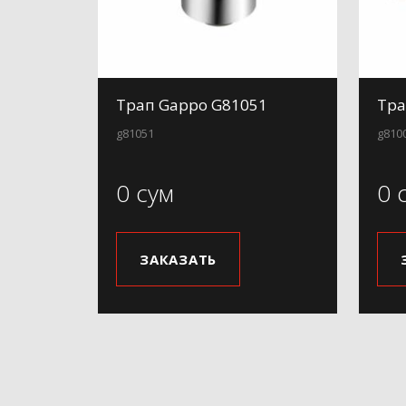
Трап Gappo G81051
Тра
g81051
g810
0 сум
0 
ЗАКАЗАТЬ