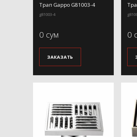
Трап Gappo G81003-4
Тра
g81003-4
g810
0 сум
0 
ЗАКАЗАТЬ