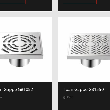
п Gappo G81052
Трап Gappo G81550
52
g81550