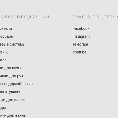
ТАЛОГ ПРОДУКЦИИ
FRAP В СОЦСЕТЯ
сители
Facebook
ессуары
Instagram
евые системы
Telegram
овины
Youtube
кала
и для кухни
лки для рук
ны водоразборные
плектующие
ки для ванны
нды
ики для ванны