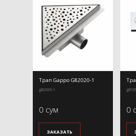
Трап Gappo G82020-1
Тра
g82020-1
g810
0 сум
0 
ЗАКАЗАТЬ