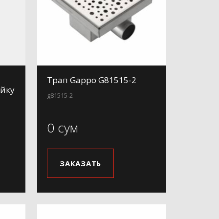
Трап Gappo G81515-2
ейку
g81515-2
0 сум
ЗАКАЗАТЬ