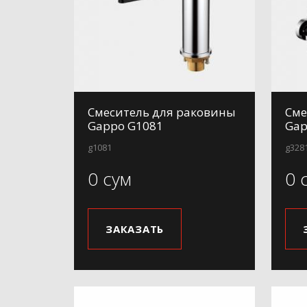
Смеситель для раковины
Сме
Gappo G1081
Gap
g1081
g328
0 сум
0 
ЗАКАЗАТЬ