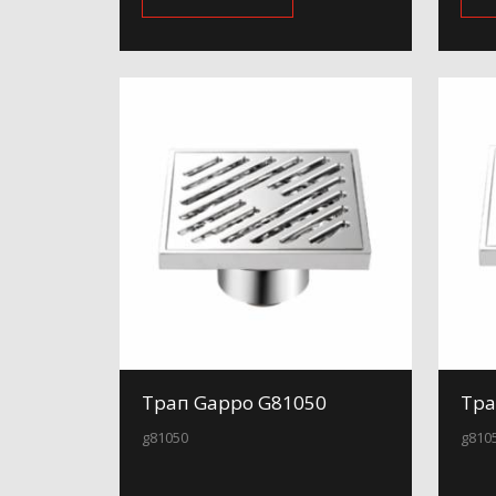
Трап Gappo G81050
Тра
g81050
g810