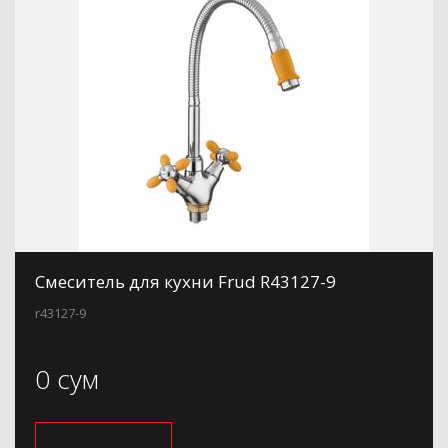
Смеситель для кухни Frud R43127-9
r43127-9
0 сум